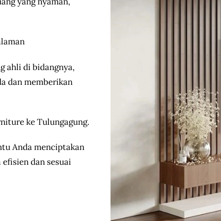
uang yang nyaman,
alaman
g ahli di bidangnya,
da dan memberikan
niture ke Tulungagung.
ntu Anda menciptakan
 efisien dan sesuai