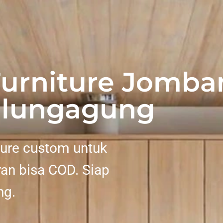
urniture Jomba
ulungagung
ture custom untuk
an bisa COD. Siap
ng.