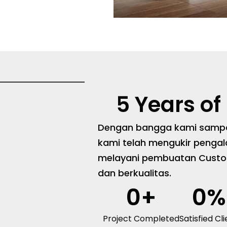
5 Years of
Dengan bangga kami samp
kami telah mengukir penga
melayani pembuatan Custom 
dan berkualitas.
0
+
0
%
Project Completed
Satisfied Cl