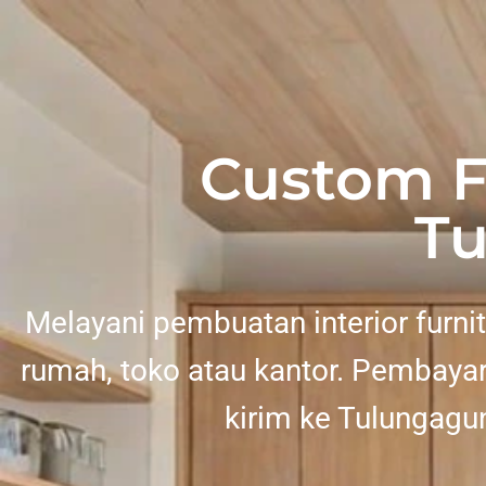
Custom F
T
Melayani pembuatan interior furni
rumah, toko atau kantor. Pembayar
kirim ke Tulungagu